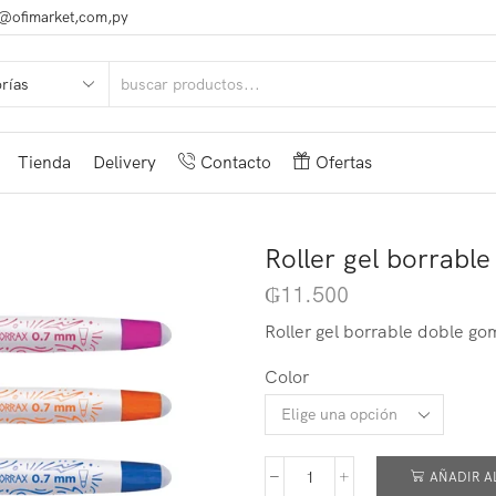
@ofimarket,com,py
Tienda
Delivery
Contacto
Ofertas
Roller gel borrabl
₲
11.500
Roller gel borrable doble go
Color
AÑADIR A