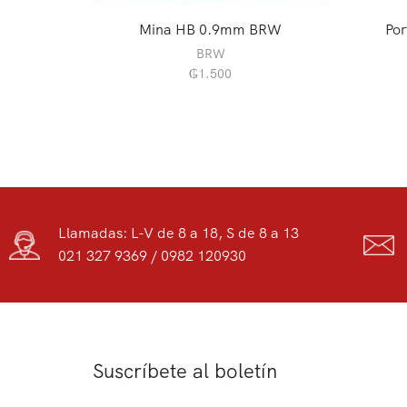
Mina HB 0.9mm BRW
Por
BRW
₲
1.500
Llamadas: L-V de 8 a 18, S de 8 a 13
021 327 9369 / 0982 120930
Suscríbete al boletín