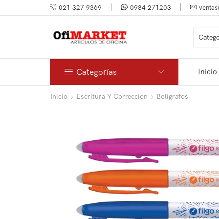
021 327 9369
0984 271203
ventas
Categorías
Inicio
Inicio
Escritura Y Corrección
Boligrafos