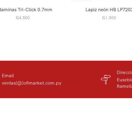
taminas Tri-Click 0.7mm
Lapiz neón HB LP720
₲
4.500
₲
1.500
Direcc
Email
Eusebi
ventas{@}ofimarket.com.py
Ramell