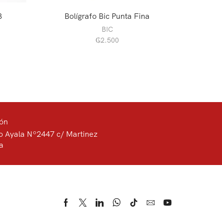
3
Bolígrafo Bic Punta Fina
Bo
BIC
₲
2.500
ión
o Ayala Nº2447 c/ Martinez
a