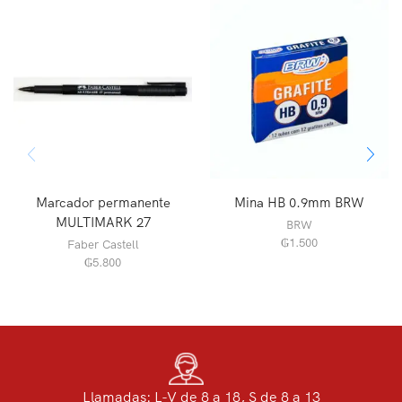
Marcador permanente
Mina HB 0.9mm BRW
MULTIMARK 27
BRW
₲
1.500
Faber Castell
₲
5.800
Llamadas: L-V de 8 a 18, S de 8 a 13