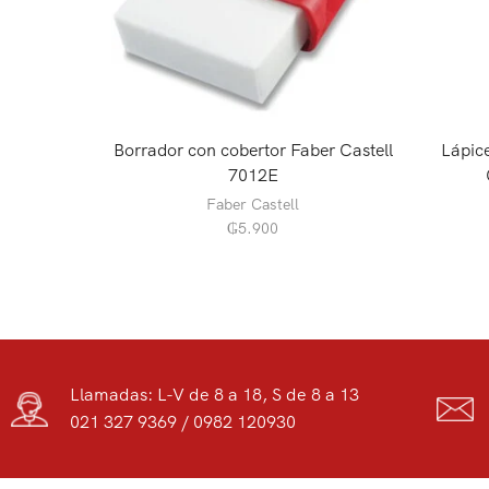
Borrador con cobertor Faber Castell
Lápice
7012E
Faber Castell
₲
5.900
Llamadas: L-V de 8 a 18, S de 8 a 13
021 327 9369 / 0982 120930