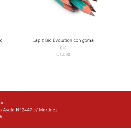
ic
Lápiz Bic Evolution con goma
Lápiz
BIC
₲
1.500
ión
o Ayala Nº2447 c/ Martinez
a