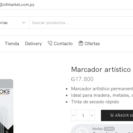
@ofimarket,com,py
Tienda
Delivery
Contacto
Ofertas
Marcador artísti
₲
17.800
Marcador artístico permanen
Ideal para madera, metales, 
Tinta de secado rápido
AÑADIR A
Ventas
Offline