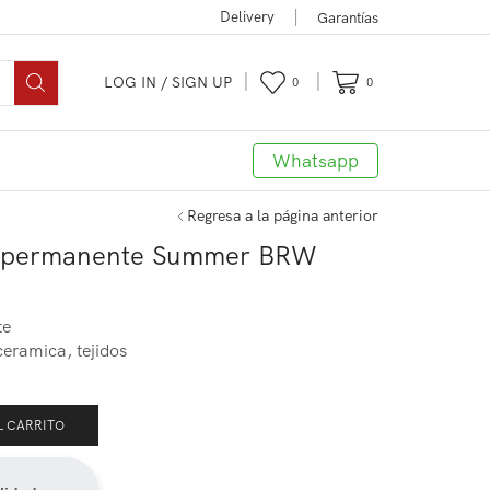
Delivery
Garantías
LOG IN / SIGN UP
0
0
Whatsapp
Regresa a la página anterior
co permanente Summer BRW
te
ceramica, tejidos
L CARRITO