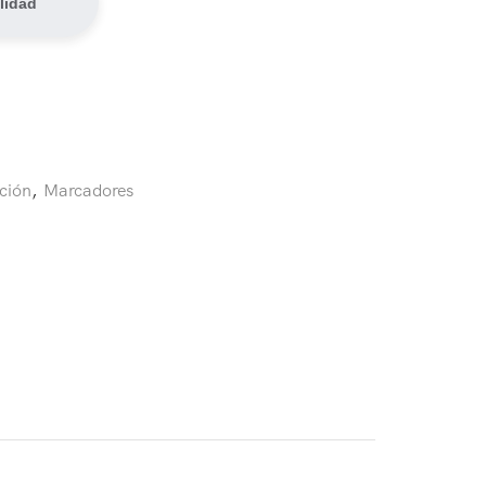
lidad
cción
,
Marcadores