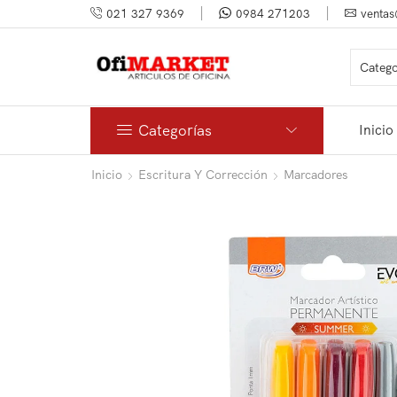
021 327 9369
0984 271203
ventas
Categorías
Inicio
Inicio
Escritura Y Corrección
Marcadores