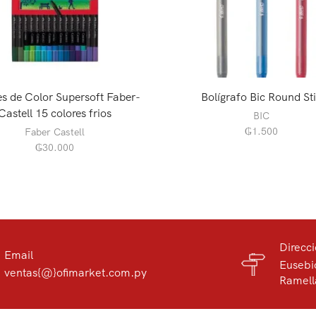
s de Color Supersoft Faber-
Bolígrafo Bic Round St
Castell 15 colores frios
BIC
₲
1.500
Faber Castell
₲
30.000
Direcc
Email
Eusebi
ventas{@}ofimarket.com.py
Ramell