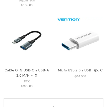
ArgomTech
₲
13.500
Cable OTG USB-C a USB-A
Micro USB 2.0 a USB Tipo C
3.0 M/H FTX
₲
14.500
FTX
₲
32.500