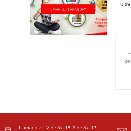
Ultr
UPS y Powerbanks
EMARKET PARAGUAY
Insumos para impresión
Manualidades
Máquinas Oficina
Papelería
Presentación
E
pa
Repuestos impresoras
Terminales para Puntos Venta
Llamadas: L-V de 8 a 18, S de 8 a 13