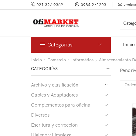
021 327 9369
0984 271203
ventas
Categorías
Inicio
Inicio
Comercio
Informática
Almacenamiento D
CATEGORÍAS
Pendri
Archivo y clasificación
Cables y Adaptadores
Complementos para oficina
Diversos
Escritura y corrección
Higiene y Limpieza