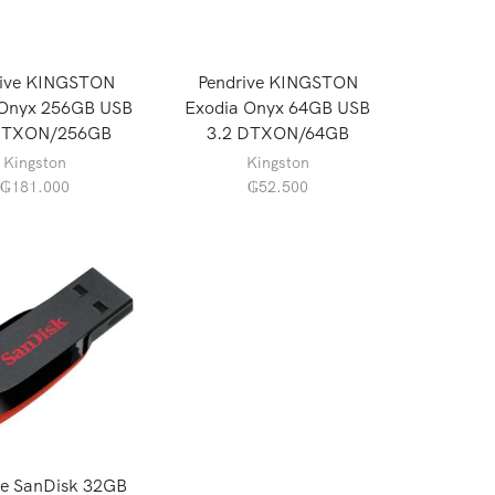
rive KINGSTON
Pendrive KINGSTON
 Onyx 256GB USB
Exodia Onyx 64GB USB
DTXON/256GB
3.2 DTXON/64GB
Kingston
Kingston
₲
181.000
₲
52.500
ve SanDisk 32GB