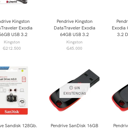
ndrive Kingston
Pendrive Kingston
Pend
Traveler Exodia
DataTraveler Exodia
Exodia
56GB USB 3.2
64GB USB 3.2
3.2 
Kingston
Kingston
₲
212.500
₲
45.000
SIN
EXISTENCIAS
ve Sandisk 128Gb.
Pendrive SanDisk 16GB
Pendri