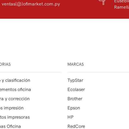
Eusebi
ventas{@}ofimarket.com.py
Ramell
ORIAS
MARCAS
 y clasificación
TypStar
mentos oficina
Ecolaser
ra y corrección
Brother
s impresión
Epson
tos impresoras
HP
as Oficina
RedCore