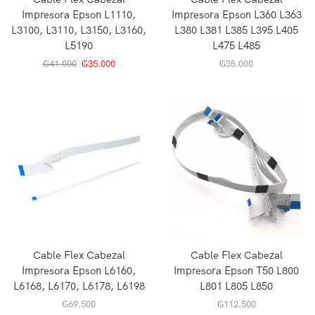
Impresora Epson L1110,
Impresora Epson L360 L363
L3100, L3110, L3150, L3160,
L380 L381 L385 L395 L405
L5190
L475 L485
₲
41.000
₲
35.000
₲
35.000
Cable Flex Cabezal
Cable Flex Cabezal
Impresora Epson L6160,
Impresora Epson T50 L800
L6168, L6170, L6178, L6198
L801 L805 L850
₲
69.500
₲
112.500