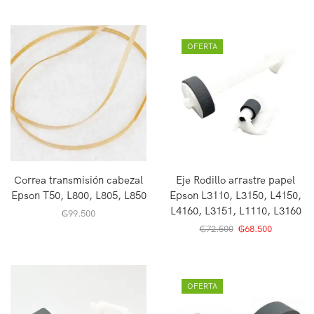
OFERTA
Correa transmisión cabezal
Eje Rodillo arrastre papel
Epson T50, L800, L805, L850
Epson L3110, L3150, L4150,
L4160, L3151, L1110, L3160
₲
99.500
₲
72.500
₲
68.500
OFERTA