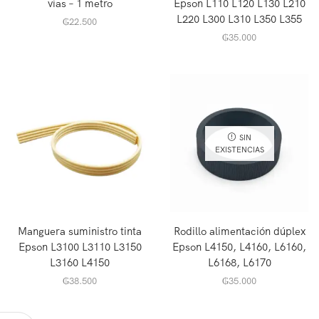
vias – 1 metro
Epson L110 L120 L130 L210
L220 L300 L310 L350 L355
₲
22.500
₲
35.000
SIN
EXISTENCIAS
Manguera suministro tinta
Rodillo alimentación dúplex
Epson L3100 L3110 L3150
Epson L4150, L4160, L6160,
L3160 L4150
L6168, L6170
₲
38.500
₲
35.000