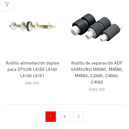
Rodillo alimentación dúplex
Rodillo de separación ADF
para EPSON L4150 L4160
SAMSUNG M4080, M4580,
L6160 L6161
M4583, C2680, C4060,
C4062
₲
86.500
₲
265.000
1
2