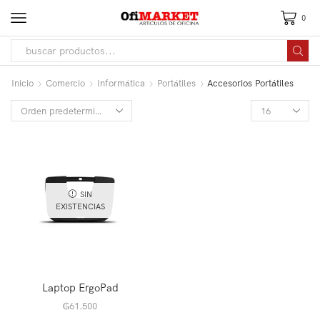
0
Inicio
Comercio
Informática
Portátiles
Accesorios Portátiles
SIN
EXISTENCIAS
Laptop ErgoPad
₲
61.500