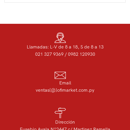
Llamadas: L-V de 8 a 18, S de 8 a 13
021 327 9369 / 0982 120930
Email
ventas{@}ofimarket.com.py
Dirección
Eusebio Ayala Nº2447 c/ Martinez Ramella