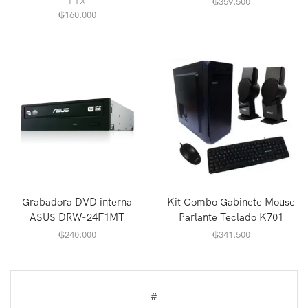
FTX
₲
359.500
₲
160.000
Grabadora DVD interna
Kit Combo Gabinete Mouse
ASUS DRW-24F1MT
Parlante Teclado K701
₲
240.000
₲
341.500
#