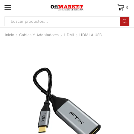
0
Inicio
Cables Y Adaptadores
HDMI
HDMI A USB