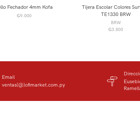
ello Fechador 4mm Kofa
Tijera Escolar Colores Sur
TE1330 BRW
₲
9.000
BRW
₲
3.800
Direcc
Email
Eusebi
ventas{@}ofimarket.com.py
Ramell