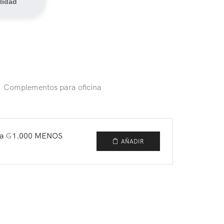
lidad
,
Complementos para oficina
ga
₲
1.000
MENOS
AÑADIR