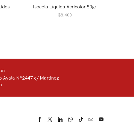
tidos
Isocola Líquida Acricolor 80gr
Tinta pe
₲
8.400
ión
o Ayala Nº2447 c/ Martinez
a