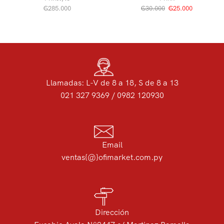
₲
285.000
₲
30.000
₲
25.000
Llamadas: L-V de 8 a 18, S de 8 a 13
021 327 9369 / 0982 120930
Email
ventas{@}ofimarket.com.py
Dirección