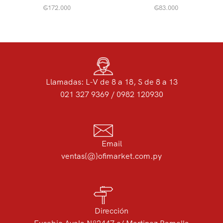
₲
172.000
₲
83.000
Llamadas: L-V de 8 a 18, S de 8 a 13
021 327 9369 / 0982 120930
Email
ventas{@}ofimarket.com.py
Dirección
Eusebio Ayala Nº2447 c/ Martinez Ramella