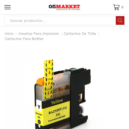
0
Inicio
Insumos Para Impresión
Cartuchos De Tinta
Cartuchos Para Brother