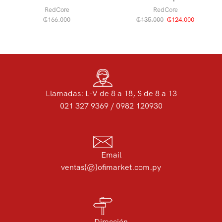
RedCore
RedCore
₲
166.000
₲
135.000
₲
124.000
Llamadas: L-V de 8 a 18, S de 8 a 13
021 327 9369 / 0982 120930
Email
ventas{@}ofimarket.com.py
Dirección