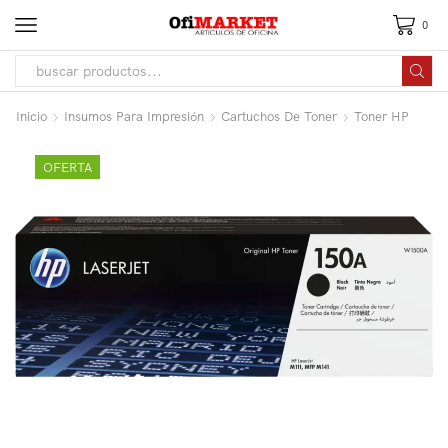
0
Inicio
Insumos Para Impresión
Cartuchos De Toner
Toner HP
OFERTA