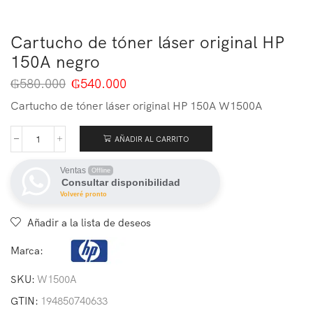
Cartucho de tóner láser original HP
150A negro
₲
580.000
₲
540.000
Cartucho de tóner láser original HP 150A W1500A
AÑADIR AL CARRITO
Ventas
Offline
Consultar disponibilidad
Volveré pronto
Añadir a la lista de deseos
Marca:
SKU:
W1500A
GTIN:
194850740633