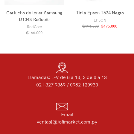
Cartucho de toner Samsung
Tinta Epson T534 Negro
D104S Redcore
EPSON
₲
191.500
₲
175.000
RedCore
₲
166.000
Llamadas: L-V de 8 a 18, S de 8 a 13
021 327 9369 / 0982 120930
Email
ventas{@}ofimarket.com.py