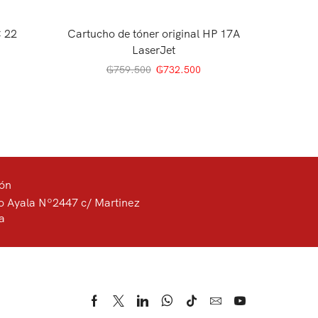
 22
Cartucho de tóner original HP 17A
Tinta 
LaserJet
₲
759.500
₲
732.500
ión
o Ayala Nº2447 c/ Martinez
a