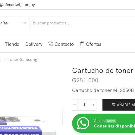
@ofimarket,com,py
Tienda
Delivery
Contacto
Ofertas
r
Toner Samsung
Cartucho de tone
₲
281.000
Cartucho de toner ML2850B 
AÑADIR A
Ventas
Online
Consultar disponibi