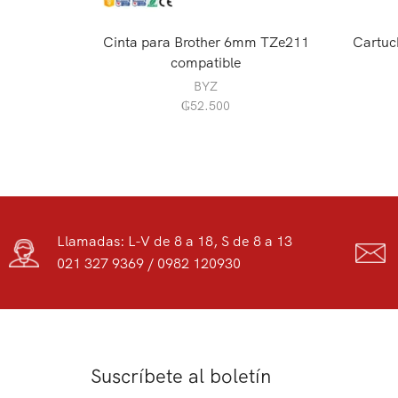
Cinta para Brother 6mm TZe211
Cartuc
compatible
BYZ
₲
52.500
Llamadas: L-V de 8 a 18, S de 8 a 13
021 327 9369 / 0982 120930
Suscríbete al boletín