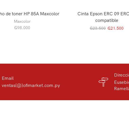
ho de toner HP 85A Maxcolor
Cinta Epson ERC 09 ERC
compatible
Maxcolor
₲
98.000
₲
23.500
₲
21.500
Direcc
Email
Eusebi
ventas{@}ofimarket.com.py
Ramell