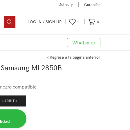
Delivery
Garantías
LOG IN / SIGN UP
0
0
Whatsapp
Regresa a la página anterior
r Samsung ML2850B
negro compatible
L CARRITO
lidad