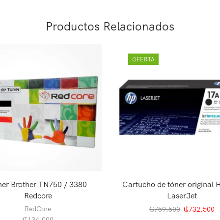
Productos Relacionados
OFERTA
ner Brother TN750 / 3380
Cartucho de tóner original
Redcore
LaserJet
RedCore
₲
759.500
₲
732.500
₲
134.000