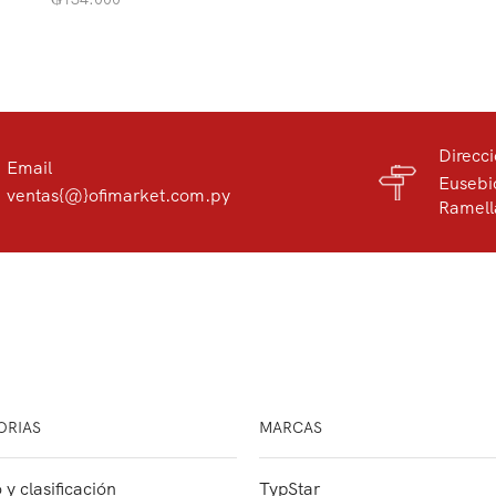
Direcc
Email
Eusebi
ventas{@}ofimarket.com.py
Ramell
ORIAS
MARCAS
 y clasificación
TypStar