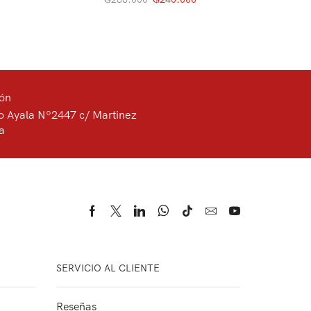
ión
o Ayala Nº2447 c/ Martinez
a
SERVICIO AL CLIENTE
Reseñas