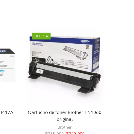
OFERTA
 HP 17A
Cartucho de tóner Brother TN1060
Cint
original
Brother
₲
288.000
₲
240.000