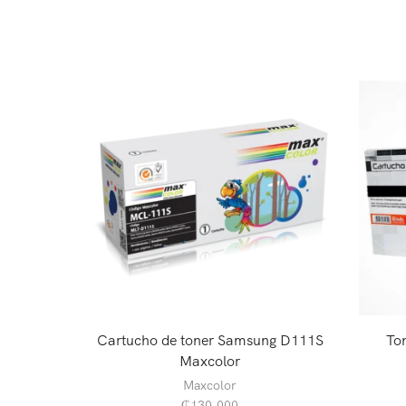
Cartucho de toner Samsung D111S
To
Maxcolor
Maxcolor
₲
130.000