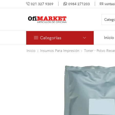
021 327 9369
0984 271203
ventas
Categorías
Inicio
Inicio
Insumos Para Impresión
Toner - Polvo Reca