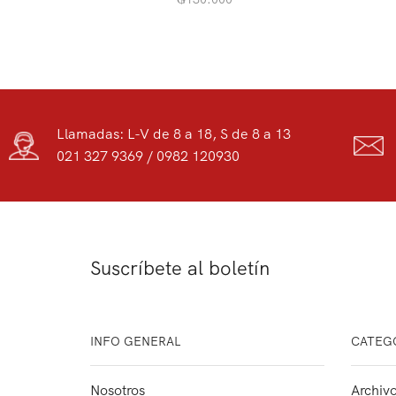
Llamadas: L-V de 8 a 18, S de 8 a 13
021 327 9369 / 0982 120930
Suscríbete al boletín
INFO GENERAL
CATEG
Nosotros
Archivo