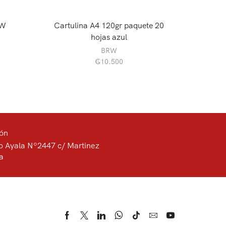
RW
Cartulina A4 120gr paquete 20
Cartul
hojas azul
BRW
₲
10.500
ión
o Ayala Nº2447 c/ Martinez
a