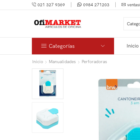
021 327 9369
0984 271203
ventas
Categorías
Inicio
Inicio
Manualidades
Perforadoras