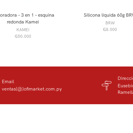
oradora – 3 en 1 – esquina
Silicona líquida 60g B
redonda Kamei
BRW
₲
8.000
KAMEI
₲
50.000
Direcc
Email
Eusebi
ventas{@}ofimarket.com.py
Ramell