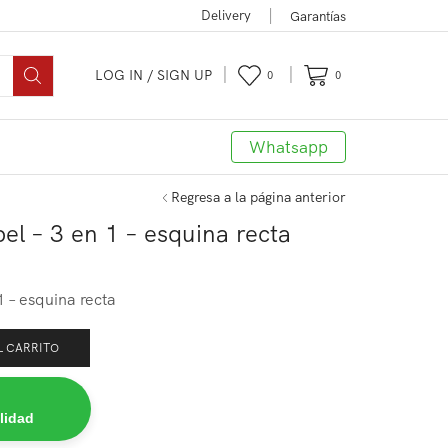
Delivery
Garantías
LOG IN / SIGN UP
0
0
Whatsapp
Regresa a la página anterior
el – 3 en 1 – esquina recta
1 – esquina recta
L CARRITO
lidad