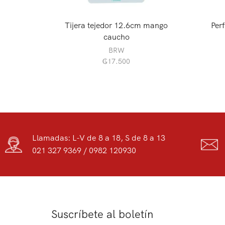
Tijera tejedor 12.6cm mango
Perf
caucho
BRW
₲
17.500
Llamadas: L-V de 8 a 18, S de 8 a 13
021 327 9369 / 0982 120930
Suscríbete al boletín