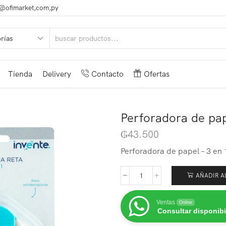
@ofimarket,com,py
Tienda
Delivery
Contacto
Ofertas
Perforadora de pap
₲
43.500
Perforadora de papel – 3 en 
AÑADIR A
Ventas
Online
Consultar disponibi