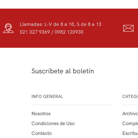
Llamadas: L-V de 8 a 18, S de 8 a 13
021 327 9369 / 0982 120930
Suscríbete al boletín
INFO GENERAL
CATEG
Nosotros
Archivo
Condiciones de Uso
Comple
Contacto
Escritu