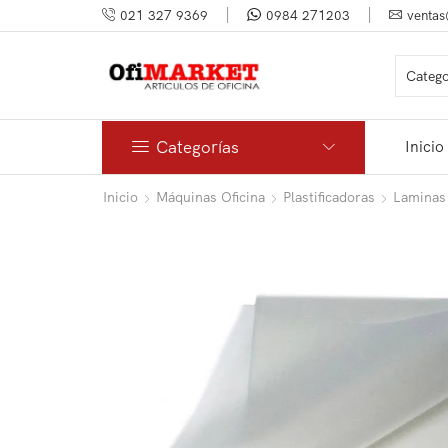
021 327 9369
0984 271203
ventas
Categorías
Inicio
Inicio
Máquinas Oficina
Plastificadoras
Laminas