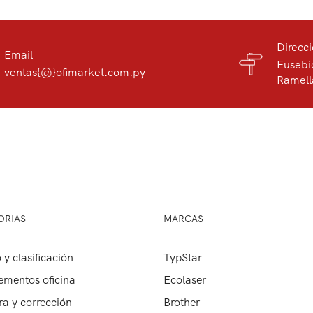
Direcc
Email
Eusebi
ventas{@}ofimarket.com.py
Ramell
ORIAS
MARCAS
 y clasificación
TypStar
mentos oficina
Ecolaser
ra y corrección
Brother