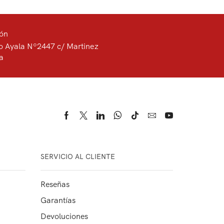
ión
o Ayala Nº2447 c/ Martinez
a
SERVICIO AL CLIENTE
Reseñas
Garantías
Devoluciones