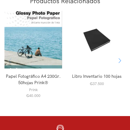
Productos Relacionados
Papel Fotográfico A4 230Gr.
Libro Inventario 100 hojas
50hojas Prink®
₲
37.500
Prink
₲
40.000