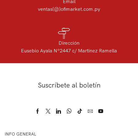
Email
ventas{@}ofimarket.com.py
Dirección
Eusebio Ayala Nº2447 c/ Martinez Ramella
Suscríbete al boletín
INFO GENERAL