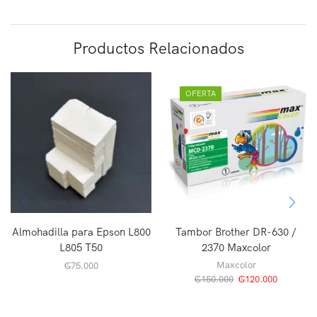
Productos Relacionados
OFERTA
Almohadilla para Epson L800
Tambor Brother DR-630 /
L805 T50
2370 Maxcolor
Maxcolor
₲
75.000
₲
150.000
₲
120.000