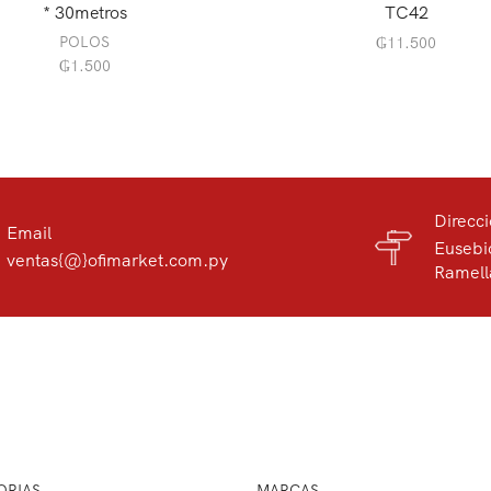
* 30metros
TC42
POLOS
₲
11.500
₲
1.500
Direcc
Email
Eusebi
ventas{@}ofimarket.com.py
Ramell
ORIAS
MARCAS