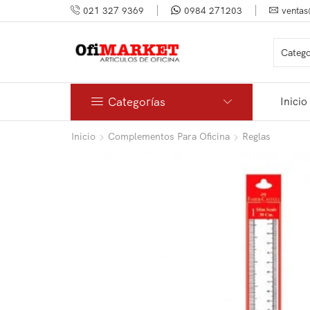
021 327 9369
0984 271203
ventas
Categorías
Inicio
Inicio
Complementos Para Oficina
Reglas