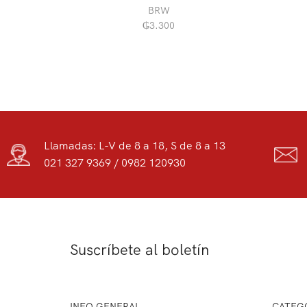
BRW
₲
3.300
Llamadas: L-V de 8 a 18, S de 8 a 13
021 327 9369 / 0982 120930
Suscríbete al boletín
INFO GENERAL
CATEG