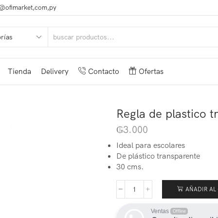
@ofimarket,com,py
Tienda
Delivery
Contacto
Ofertas
Regla de plastico 
₲
3.000
Ideal para escolares
De plástico transparente
30 cms.
AÑADIR AL
Ventas
Offline