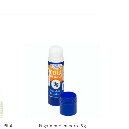
OFERT
s Pilot
Pegamento en barra 9g
Cinta Ad