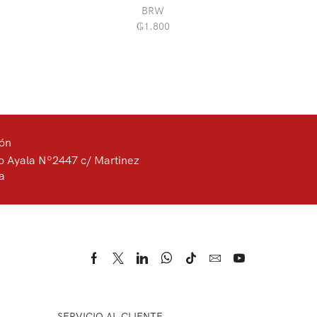
BRW
₲
1.800
ión
o Ayala Nº2447 c/ Martinez
a
SERVICIO AL CLIENTE