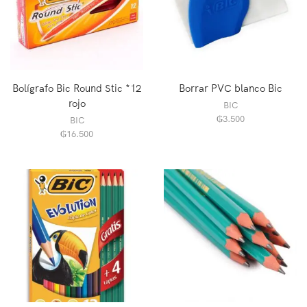
Bolígrafo Bic Round Stic *12
Borrar PVC blanco Bic
rojo
BIC
₲
3.500
BIC
₲
16.500