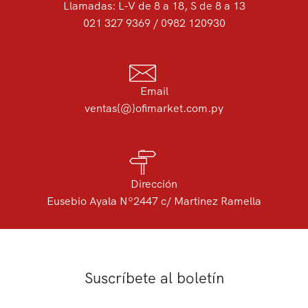
Llamadas: L-V de 8 a 18, S de 8 a 13
021 327 9369 / 0982 120930
Email
ventas{@}ofimarket.com.py
Dirección
Eusebio Ayala Nº2447 c/ Martinez Ramella
Suscríbete al boletín