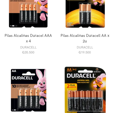
Pilas Alcalinas Duracel AAA
Pilas Alcalinas Duracell AA x
x 4
2u
DURACELL
DURACELL
₲
35.500
₲
19.500