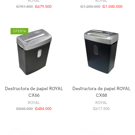
ROYAL
ROYAL
₲
701.500
₲
679.500
₲
1.200.000
₲
1.040.000
OFERTA
Destructora de papel ROYAL
Destructora de papel ROYAL
CX66
CX88
ROYAL
ROYAL
₲
565.000
₲
484.000
₲
617.500